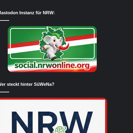
astodon Instanz für NRW:
er steckt hinter SüWeNa?