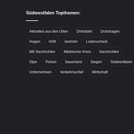
Südwestfalen Topthemen:
Aktuelles aus den Orten
Diebstahl
Drolshagen
Hagen
HSK
Iserlohn
Lüdenscheid
MK Nachrichten
Märkischer Kreis
Nachrichten
Olpe
Polizei
Sauerland
Siegen
Südwestfalen
Unternehmen
Verkehrsunfall
Wirtschaft