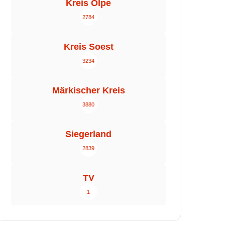
Kreis Olpe
2784
Kreis Soest
3234
Märkischer Kreis
3880
Siegerland
2839
TV
1