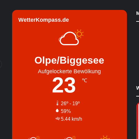
M
WetterKompass.de
Olpe/Biggesee
Aufgelockerte Bewölkung
23
℃
W
26º - 19º
59%
5.44 km/h