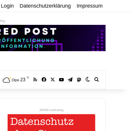
Login
Datenschutzerklärung
Impressum
ing
℃
RSS
Facebook
X
YouTube
Telegram
23
Mastodon
Skin umschalten
Volltextsuche:
Olpe
ARKM.marketing