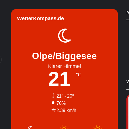
M
WetterKompass.de
Olpe/Biggesee
Klarer Himmel
21
℃
W
21º - 20º
70%
2.39 km/h