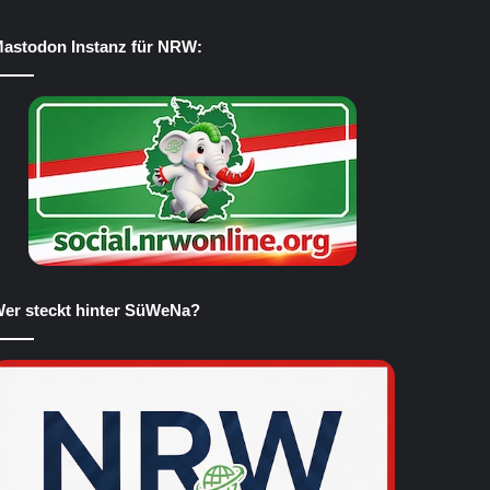
astodon Instanz für NRW:
er steckt hinter SüWeNa?