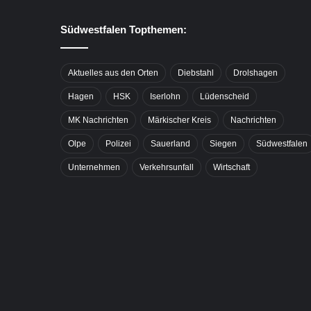
Südwestfalen Topthemen:
Aktuelles aus den Orten
Diebstahl
Drolshagen
Hagen
HSK
Iserlohn
Lüdenscheid
MK Nachrichten
Märkischer Kreis
Nachrichten
Olpe
Polizei
Sauerland
Siegen
Südwestfalen
Unternehmen
Verkehrsunfall
Wirtschaft