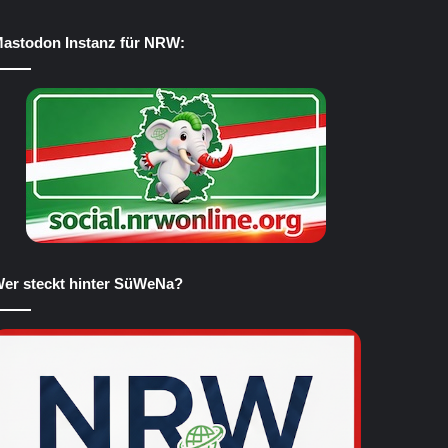
astodon Instanz für NRW:
er steckt hinter SüWeNa?