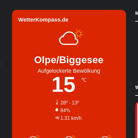
M
WetterKompass.de
Olpe/Biggesee
Aufgelockerte Bewölkung
15
℃
W
28º - 13º
84%
1.31 km/h