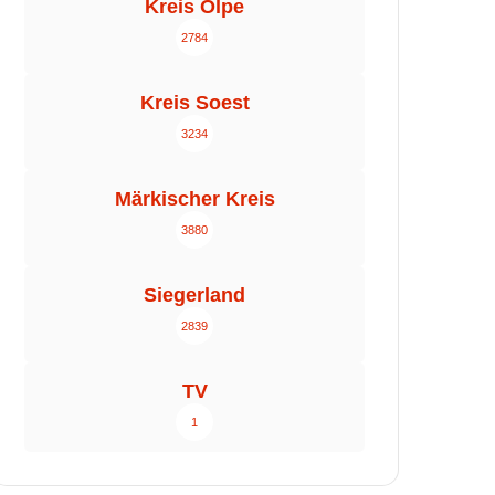
Kreis Olpe
2784
Kreis Soest
3234
Märkischer Kreis
3880
Siegerland
2839
TV
1