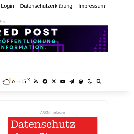
Login
Datenschutzerklärung
Impressum
ing
℃
RSS
Facebook
X
YouTube
Telegram
15
Mastodon
Skin umschalten
Volltextsuche:
Olpe
ARKM.marketing