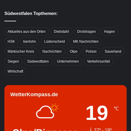
Südwestfalen Topthemen:
Aktuelles aus den Orten
Diebstahl
Drolshagen
Hagen
HSK
Iserlohn
Lüdenscheid
MK Nachrichten
Märkischer Kreis
Nachrichten
Olpe
Polizei
Sauerland
Siegen
Südwestfalen
Unternehmen
Verkehrsunfall
Wirtschaft
WetterKompass.de
19
℃
27º - 19º