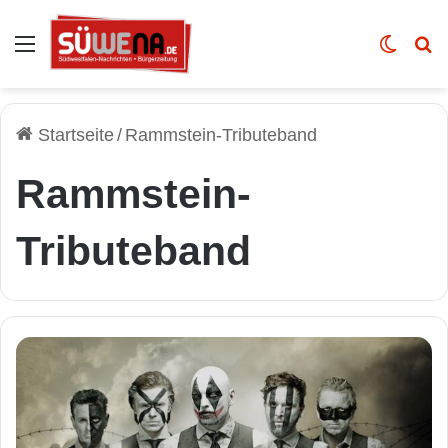
Auswahl
Skin u
Vo
Startseite
/
Rammstein-Tributeband
Rammstein-
Tributeband