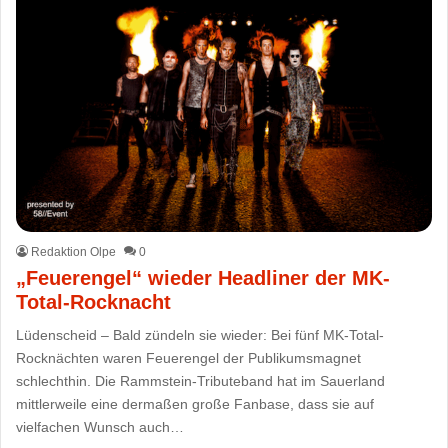
Redaktion Olpe
0
„Feuerengel“ wieder Headliner der MK-
Total-Rocknacht
Lüdenscheid – Bald zündeln sie wieder: Bei fünf MK-Total-
Rocknächten waren Feuerengel der Publikumsmagnet
schlechthin. Die Rammstein-Tributeband hat im Sauerland
mittlerweile eine dermaßen große Fanbase, dass sie auf
vielfachen Wunsch auch…