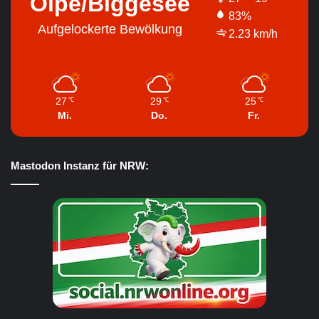
Olpe/Biggesee
83%
Aufgelockerte Bewölkung
2.23 km/h
27
29
25
℃
℃
℃
Mi.
Do.
Fr.
Mastodon Instanz für NRW: