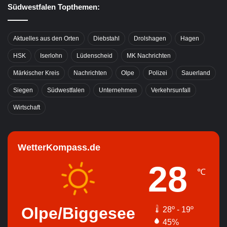
Südwestfalen Topthemen:
Aktuelles aus den Orten
Diebstahl
Drolshagen
Hagen
HSK
Iserlohn
Lüdenscheid
MK Nachrichten
Märkischer Kreis
Nachrichten
Olpe
Polizei
Sauerland
Siegen
Südwestfalen
Unternehmen
Verkehrsunfall
Wirtschaft
WetterKompass.de
28
℃
Olpe/Biggesee
28º - 19º
45%