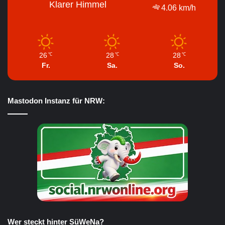
Klarer Himmel
4.06 km/h
26
28
28
℃
℃
℃
Fr.
Sa.
So.
Mastodon Instanz für NRW:
Wer steckt hinter SüWeNa?