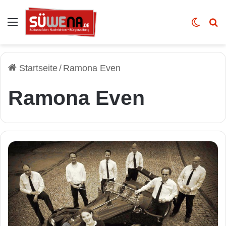
Auswahl
Skin u
Vo
Startseite
/
Ramona Even
Ramona Even