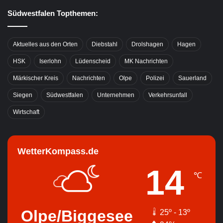
Südwestfalen Topthemen:
Aktuelles aus den Orten
Diebstahl
Drolshagen
Hagen
HSK
Iserlohn
Lüdenscheid
MK Nachrichten
Märkischer Kreis
Nachrichten
Olpe
Polizei
Sauerland
Siegen
Südwestfalen
Unternehmen
Verkehrsunfall
Wirtschaft
WetterKompass.de
14
℃
Olpe/Biggesee
25º - 13º