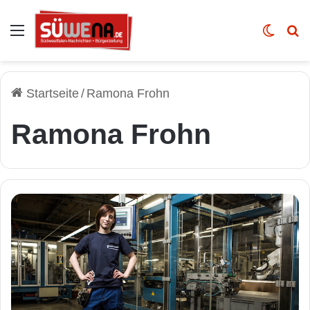
Auswahl
Skin u
Vo
Startseite
/
Ramona Frohn
Ramona Frohn