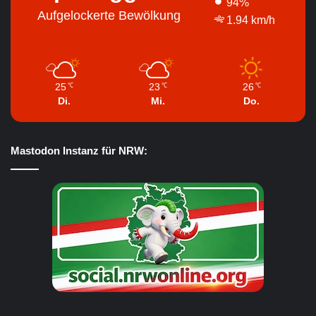
94%
Aufgelockerte Bewölkung
1.94 km/h
25
23
26
℃
℃
℃
Di.
Mi.
Do.
Mastodon Instanz für NRW: