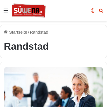
Auswahl
Skin u
Vo
Startseite
/
Randstad
Randstad