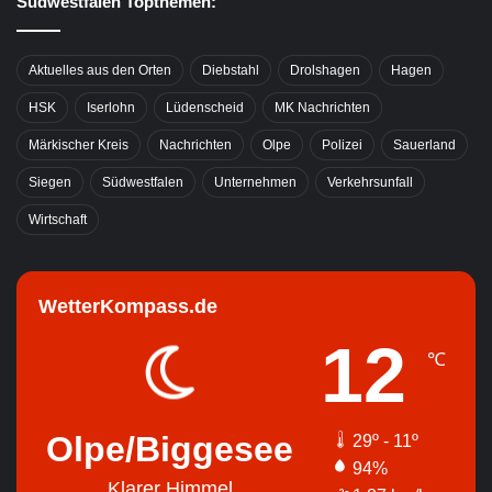
Südwestfalen Topthemen:
Aktuelles aus den Orten
Diebstahl
Drolshagen
Hagen
HSK
Iserlohn
Lüdenscheid
MK Nachrichten
Märkischer Kreis
Nachrichten
Olpe
Polizei
Sauerland
Siegen
Südwestfalen
Unternehmen
Verkehrsunfall
Wirtschaft
WetterKompass.de
12
℃
Olpe/Biggesee
29º - 11º
94%
Klarer Himmel