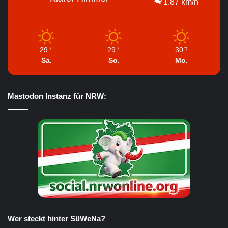
1.87 km/h
29
29
30
℃
℃
℃
Sa.
So.
Mo.
Mastodon Instanz für NRW:
Wer steckt hinter SüWeNa?