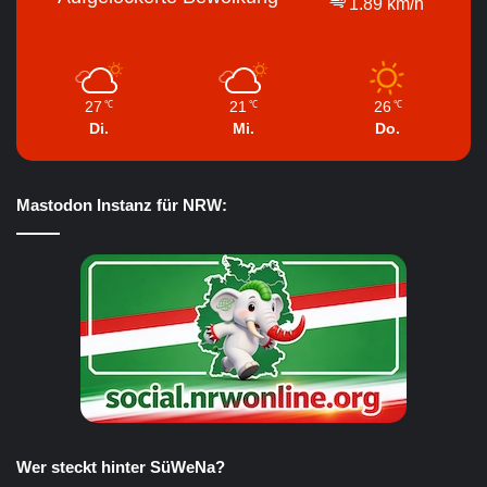
1.89 km/h
27
21
26
℃
℃
℃
Di.
Mi.
Do.
Mastodon Instanz für NRW:
Wer steckt hinter SüWeNa?