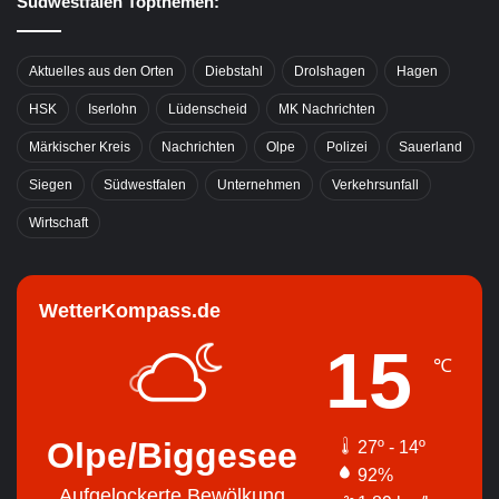
Südwestfalen Topthemen:
Aktuelles aus den Orten
Diebstahl
Drolshagen
Hagen
HSK
Iserlohn
Lüdenscheid
MK Nachrichten
Märkischer Kreis
Nachrichten
Olpe
Polizei
Sauerland
Siegen
Südwestfalen
Unternehmen
Verkehrsunfall
Wirtschaft
WetterKompass.de
15
℃
Olpe/Biggesee
27º - 14º
92%
Aufgelockerte Bewölkung