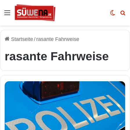
Auswahl
Skin u
Vo
Startseite
/
rasante Fahrweise
rasante Fahrweise