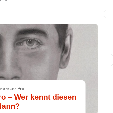
aktion Olpe
0
o – Wer kennt diesen
Mann?