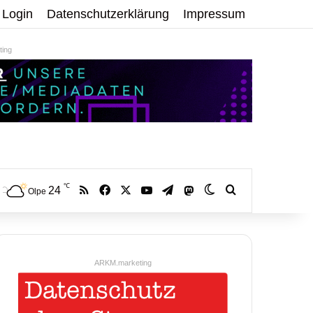
Login
Datenschutzerklärung
Impressum
ing
℃
RSS
Facebook
X
YouTube
Telegram
24
Mastodon
Skin umschalten
Volltextsuche:
Olpe
ARKM.marketing