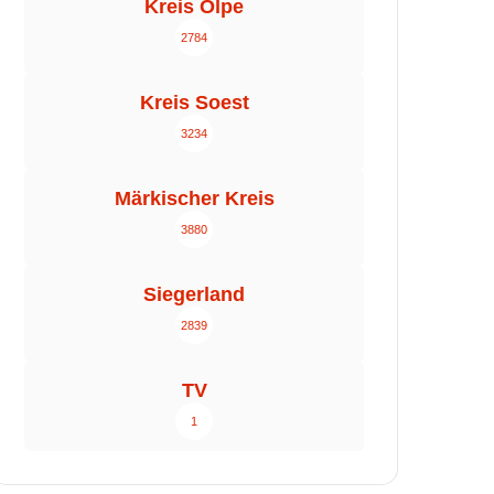
Kreis Olpe
2784
Kreis Soest
3234
Märkischer Kreis
3880
Siegerland
2839
TV
1