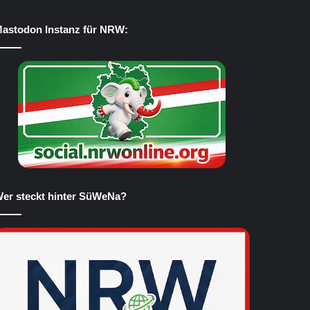
astodon Instanz für NRW:
er steckt hinter SüWeNa?