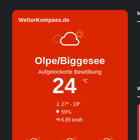
M
WetterKompass.de
Olpe/Biggesee
Aufgelockerte Bewölkung
24
℃
W
27º - 19º
59%
6.85 km/h