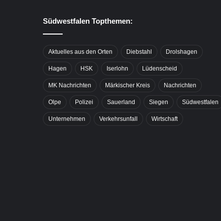
Südwestfalen Topthemen:
Aktuelles aus den Orten
Diebstahl
Drolshagen
Hagen
HSK
Iserlohn
Lüdenscheid
MK Nachrichten
Märkischer Kreis
Nachrichten
Olpe
Polizei
Sauerland
Siegen
Südwestfalen
Unternehmen
Verkehrsunfall
Wirtschaft