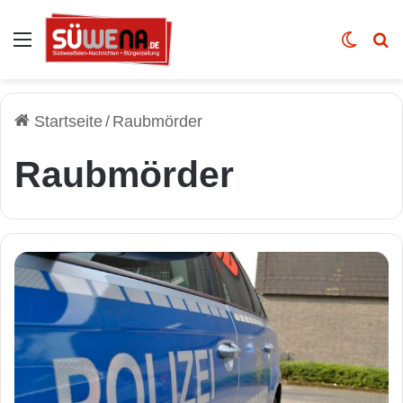
Auswahl
Skin u
Vo
Startseite
/
Raubmörder
Raubmörder