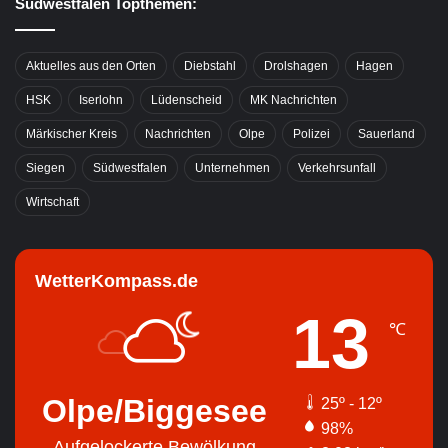
Südwestfalen Topthemen:
Aktuelles aus den Orten
Diebstahl
Drolshagen
Hagen
HSK
Iserlohn
Lüdenscheid
MK Nachrichten
Märkischer Kreis
Nachrichten
Olpe
Polizei
Sauerland
Siegen
Südwestfalen
Unternehmen
Verkehrsunfall
Wirtschaft
WetterKompass.de
13
℃
Olpe/Biggesee
25º - 12º
98%
Aufgelockerte Bewölkung