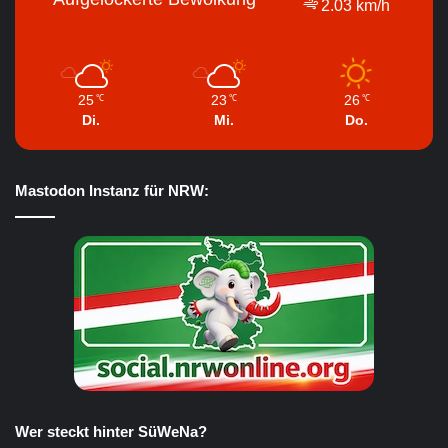
2.03 km/h
25
23
26
℃
℃
℃
Di.
Mi.
Do.
Mastodon Instanz für NRW:
Wer steckt hinter SüWeNa?