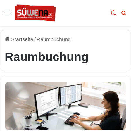
Auswahl
Skin u
Vo
Startseite
/
Raumbuchung
Raumbuchung