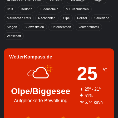
Aktuelles aus den Orten
Diebstahl
Drolshagen
Hagen
HSK
Iserlohn
Lüdenscheid
MK Nachrichten
Märkischer Kreis
Nachrichten
Olpe
Polizei
Sauerland
Siegen
Südwestfalen
Unternehmen
Verkehrsunfall
Wirtschaft
WetterKompass.de
25
℃
Olpe/Biggesee
25º - 21º
51%
Aufgelockerte Bewölkung
5.74 km/h