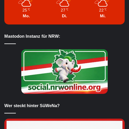
25
27
22
℃
℃
℃
Mo.
Di.
Mi.
Mastodon Instanz für NRW:
Wer steckt hinter SüWeNa?