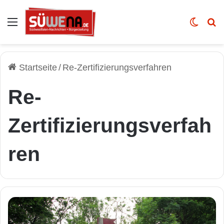
Auswahl
Skin u
Vo
Startseite
/
Re-Zertifizierungsverfahren
Re-
Zertifizierungsverfah
ren