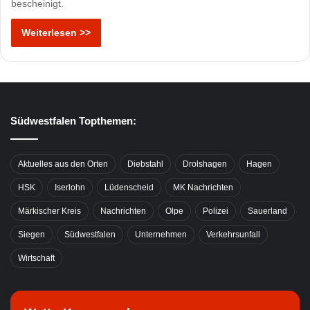
bescheinigt.
Weiterlesen >>
Südwestfalen Topthemen:
Aktuelles aus den Orten
Diebstahl
Drolshagen
Hagen
HSK
Iserlohn
Lüdenscheid
MK Nachrichten
Märkischer Kreis
Nachrichten
Olpe
Polizei
Sauerland
Siegen
Südwestfalen
Unternehmen
Verkehrsunfall
Wirtschaft