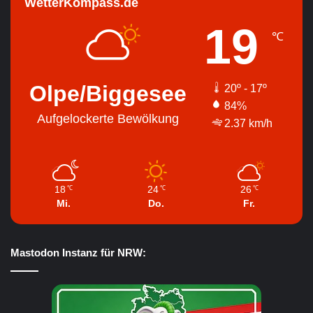
WetterKompass.de
19
℃
Olpe/Biggesee
20º - 17º
84%
Aufgelockerte Bewölkung
2.37 km/h
18
24
26
℃
℃
℃
Mi.
Do.
Fr.
Mastodon Instanz für NRW: