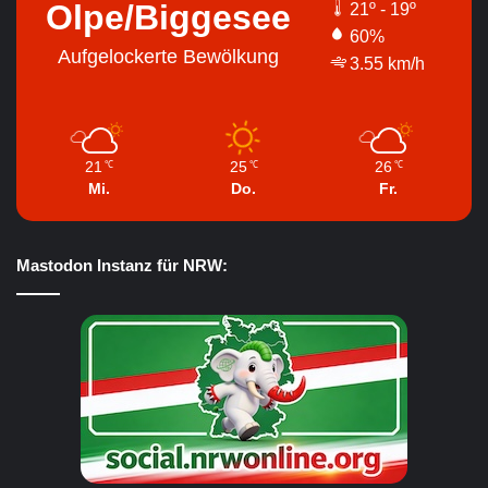
Olpe/Biggesee
21º - 19º
60%
Aufgelockerte Bewölkung
3.55 km/h
21
25
26
℃
℃
℃
Mi.
Do.
Fr.
Mastodon Instanz für NRW: