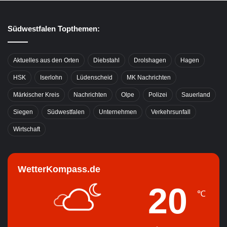
Südwestfalen Topthemen:
Aktuelles aus den Orten
Diebstahl
Drolshagen
Hagen
HSK
Iserlohn
Lüdenscheid
MK Nachrichten
Märkischer Kreis
Nachrichten
Olpe
Polizei
Sauerland
Siegen
Südwestfalen
Unternehmen
Verkehrsunfall
Wirtschaft
WetterKompass.de
20
℃