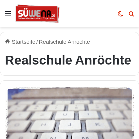
Auswahl
Skin u
Vo
Startseite
/
Realschule Anröchte
Realschule Anröchte