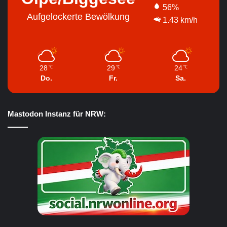
56%
Aufgelockerte Bewölkung
1.43 km/h
28
29
24
℃
℃
℃
Do.
Fr.
Sa.
Mastodon Instanz für NRW: