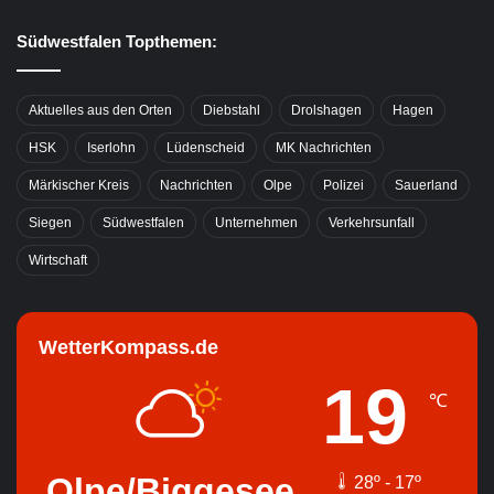
Südwestfalen Topthemen:
Aktuelles aus den Orten
Diebstahl
Drolshagen
Hagen
HSK
Iserlohn
Lüdenscheid
MK Nachrichten
Märkischer Kreis
Nachrichten
Olpe
Polizei
Sauerland
Siegen
Südwestfalen
Unternehmen
Verkehrsunfall
Wirtschaft
WetterKompass.de
19
℃
Olpe/Biggesee
28º - 17º