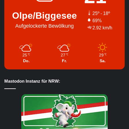
Olpe/Biggesee
25º - 18º
69%
Aufgelockerte Bewölkung
2.92 km/h
25
27
29
℃
℃
℃
Do.
Fr.
Sa.
Mastodon Instanz für NRW: