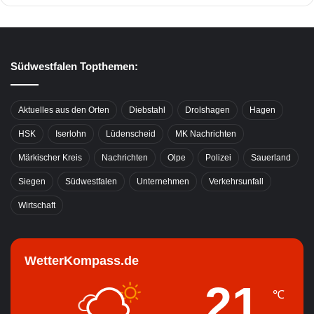
Südwestfalen Topthemen:
Aktuelles aus den Orten
Diebstahl
Drolshagen
Hagen
HSK
Iserlohn
Lüdenscheid
MK Nachrichten
Märkischer Kreis
Nachrichten
Olpe
Polizei
Sauerland
Siegen
Südwestfalen
Unternehmen
Verkehrsunfall
Wirtschaft
WetterKompass.de
21
℃