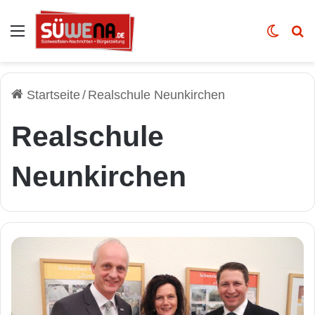
Auswahl
Skin u
Vo
Startseite
/
Realschule Neunkirchen
Realschule
Neunkirchen