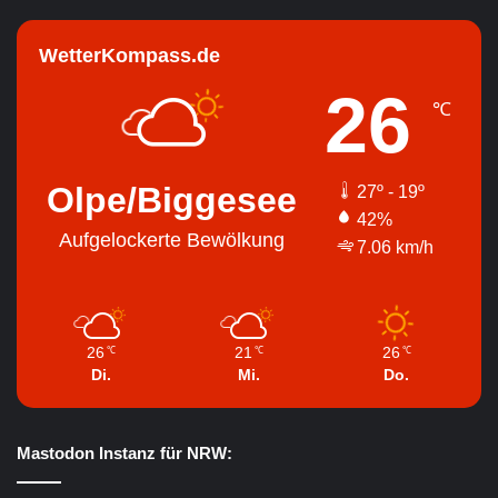
WetterKompass.de
26
℃
Olpe/Biggesee
27º - 19º
42%
Aufgelockerte Bewölkung
7.06 km/h
26
21
26
℃
℃
℃
Di.
Mi.
Do.
Mastodon Instanz für NRW: