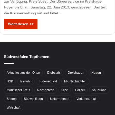
zur Verfügung. Kreis Soest. Der Bürgerservice im Kreishaus-
Foyer bleibt am Samstag, 22. Juni 2013, geschlossen. Das teilt
die Kreisverwaltung mit und bittet…
Weiterlesen >>
Südwestfalen Topthemen:
Aktuelles aus den Orten
Diebstahl
Drolshagen
Hagen
HSK
Iserlohn
Lüdenscheid
MK Nachrichten
Märkischer Kreis
Nachrichten
Olpe
Polizei
Sauerland
Siegen
Südwestfalen
Unternehmen
Verkehrsunfall
Wirtschaft