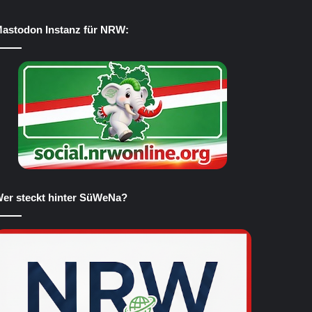
astodon Instanz für NRW:
er steckt hinter SüWeNa?