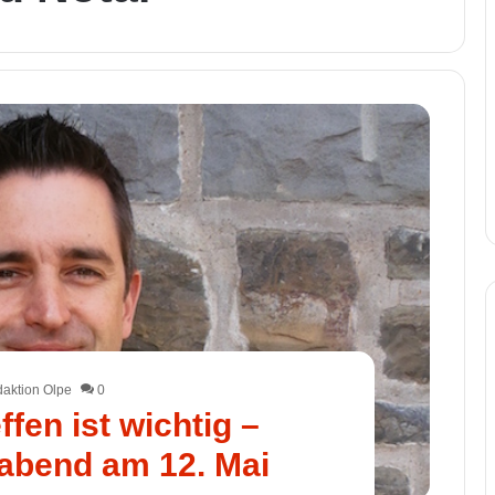
aktion Olpe
0
ffen ist wichtig –
abend am 12. Mai