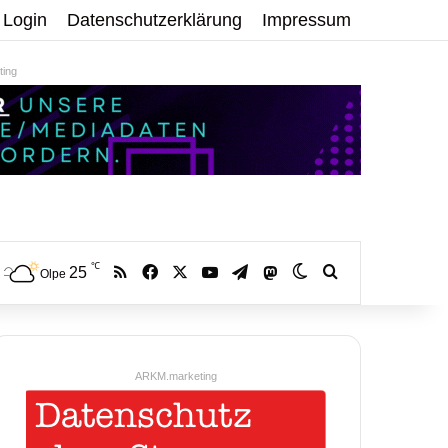
Login
Datenschutzerklärung
Impressum
ing
℃
RSS
Facebook
X
YouTube
Telegram
25
Mastodon
Skin umschalten
Volltextsuche:
Olpe
ARKM.marketing