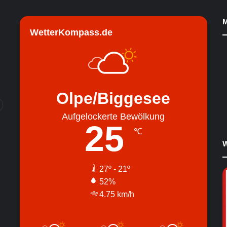
M
WetterKompass.de
Olpe/Biggesee
Aufgelockerte Bewölkung
25
℃
W
27º - 21º
52%
4.75 km/h