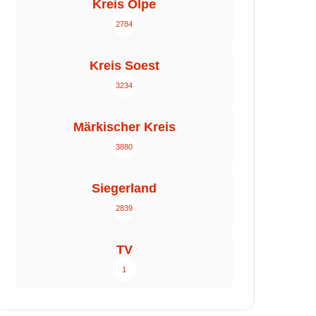
Kreis Olpe
2784
Kreis Soest
3234
Märkischer Kreis
3880
Siegerland
2839
TV
1