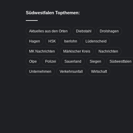
Südwestfalen Topthemen:
Aktuelles aus den Orten
Diebstahl
Drolshagen
Hagen
HSK
Iserlohn
Lüdenscheid
MK Nachrichten
Märkischer Kreis
Nachrichten
Olpe
Polizei
Sauerland
Siegen
Südwestfalen
Unternehmen
Verkehrsunfall
Wirtschaft