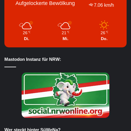
Aufgelockerte Bewölkung
7.06 km/h
26
21
26
℃
℃
℃
Di.
Mi.
Do.
Mastodon Instanz für NRW:
Wer steckt hinter SüWeNa?