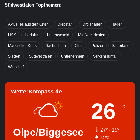
Südwestfalen Topthemen:
Aktuelles aus den Orten
Diebstahl
Drolshagen
Hagen
HSK
Iserlohn
Lüdenscheid
MK Nachrichten
Märkischer Kreis
Nachrichten
Olpe
Polizei
Sauerland
Siegen
Südwestfalen
Unternehmen
Verkehrsunfall
Wirtschaft
WetterKompass.de
26
℃
Olpe/Biggesee
27º - 19º
42%