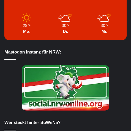
29
30
30
℃
℃
℃
Mo.
Di.
Mi.
Mastodon Instanz für NRW:
Wer steckt hinter SüWeNa?