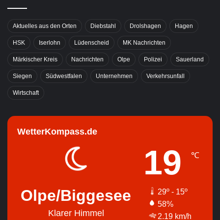
Aktuelles aus den Orten
Diebstahl
Drolshagen
Hagen
HSK
Iserlohn
Lüdenscheid
MK Nachrichten
Märkischer Kreis
Nachrichten
Olpe
Polizei
Sauerland
Siegen
Südwestfalen
Unternehmen
Verkehrsunfall
Wirtschaft
WetterKompass.de
19
℃
Olpe/Biggesee
29º - 15º
58%
Klarer Himmel
2.19 km/h