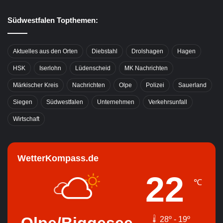
Südwestfalen Topthemen:
Aktuelles aus den Orten
Diebstahl
Drolshagen
Hagen
HSK
Iserlohn
Lüdenscheid
MK Nachrichten
Märkischer Kreis
Nachrichten
Olpe
Polizei
Sauerland
Siegen
Südwestfalen
Unternehmen
Verkehrsunfall
Wirtschaft
WetterKompass.de
22
℃
28º - 19º