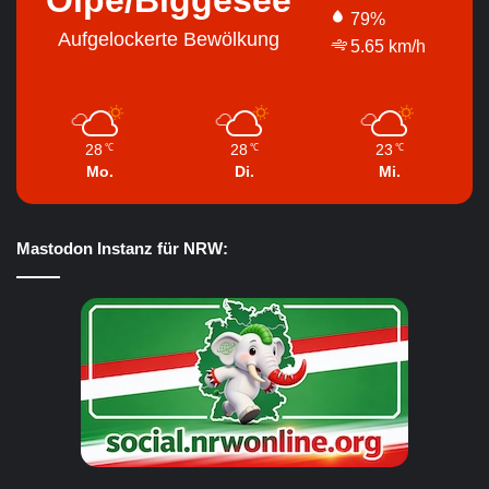
Olpe/Biggesee
79%
Aufgelockerte Bewölkung
5.65 km/h
28
28
23
℃
℃
℃
Mo.
Di.
Mi.
Mastodon Instanz für NRW: