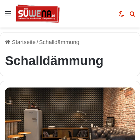
Auswahl
Skin u
Vo
Startseite
/
Schalldämmung
Schalldämmung