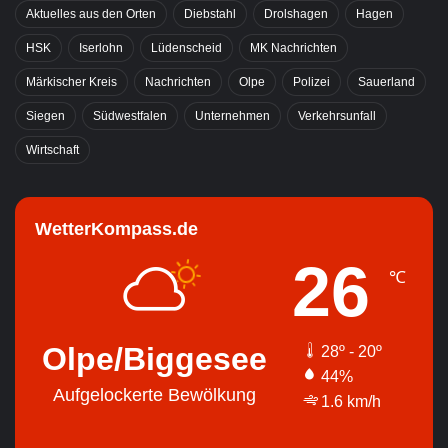
Aktuelles aus den Orten
Diebstahl
Drolshagen
Hagen
HSK
Iserlohn
Lüdenscheid
MK Nachrichten
Märkischer Kreis
Nachrichten
Olpe
Polizei
Sauerland
Siegen
Südwestfalen
Unternehmen
Verkehrsunfall
Wirtschaft
WetterKompass.de
26
℃
Olpe/Biggesee
28º - 20º
44%
Aufgelockerte Bewölkung
1.6 km/h