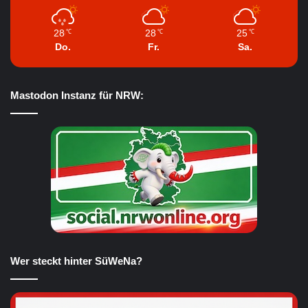
28
28
25
℃
℃
℃
Do.
Fr.
Sa.
Mastodon Instanz für NRW:
Wer steckt hinter SüWeNa?