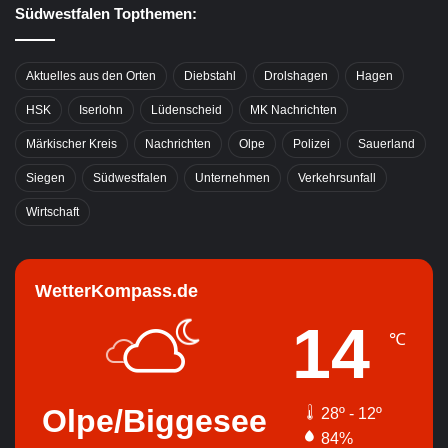
Südwestfalen Topthemen:
Aktuelles aus den Orten
Diebstahl
Drolshagen
Hagen
HSK
Iserlohn
Lüdenscheid
MK Nachrichten
Märkischer Kreis
Nachrichten
Olpe
Polizei
Sauerland
Siegen
Südwestfalen
Unternehmen
Verkehrsunfall
Wirtschaft
WetterKompass.de
14
℃
Olpe/Biggesee
28º - 12º
84%