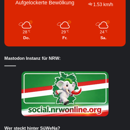
Aufgelockerte Bewölkung
1.53 km/h
28
29
24
℃
℃
℃
Do.
Fr.
Sa.
Mastodon Instanz für NRW:
Wer steckt hinter SüWeNa?