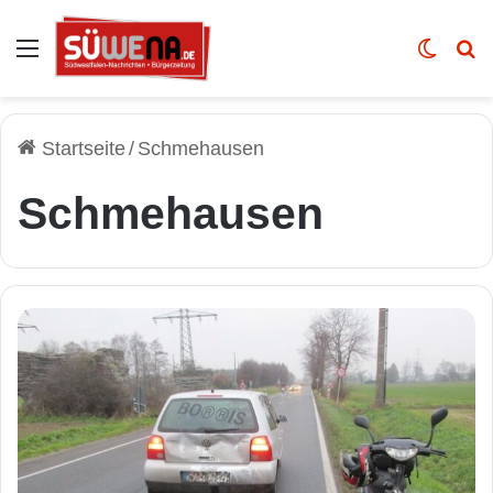
Auswahl
Skin u
Vo
Startseite
/
Schmehausen
Schmehausen