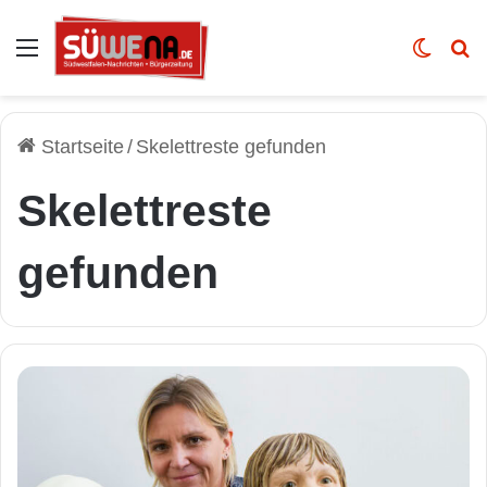
Auswahl
Skin u
Vo
Startseite
/
Skelettreste gefunden
Skelettreste
gefunden