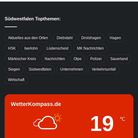
Südwestfalen Topthemen:
Aktuelles aus den Orten
Diebstahl
Drolshagen
Hagen
HSK
Iserlohn
Lüdenscheid
MK Nachrichten
Märkischer Kreis
Nachrichten
Olpe
Polizei
Sauerland
Siegen
Südwestfalen
Unternehmen
Verkehrsunfall
Wirtschaft
WetterKompass.de
19
℃