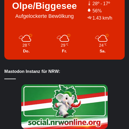
Olpe/Biggesee
28º - 17º
56%
Aufgelockerte Bewölkung
1.43 km/h
28
29
24
℃
℃
℃
Do.
Fr.
Sa.
Mastodon Instanz für NRW: