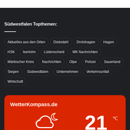
Südwestfalen Topthemen:
Aktuelles aus den Orten
Diebstahl
Drolshagen
Hagen
HSK
Iserlohn
Lüdenscheid
MK Nachrichten
Märkischer Kreis
Nachrichten
Olpe
Polizei
Sauerland
Siegen
Südwestfalen
Unternehmen
Verkehrsunfall
Wirtschaft
WetterKompass.de
21
℃