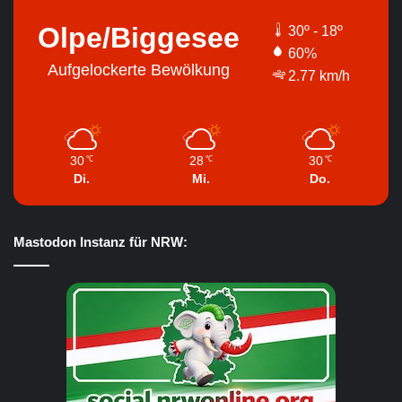
Olpe/Biggesee
30º - 18º
60%
Aufgelockerte Bewölkung
2.77 km/h
30
28
30
℃
℃
℃
Di.
Mi.
Do.
Mastodon Instanz für NRW: