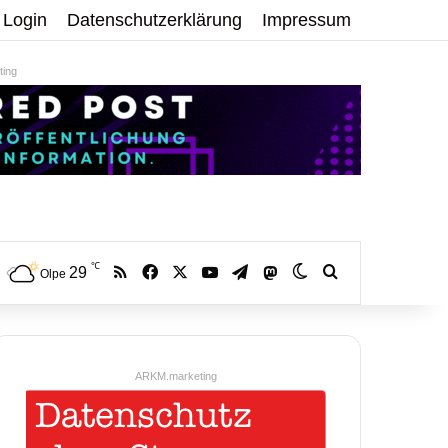
Login
Datenschutzerklärung
Impressum
ing
℃
RSS
Facebook
X
YouTube
Telegram
29
Mastodon
Skin umschalten
Volltextsuche:
Olpe
ARKM.marketing