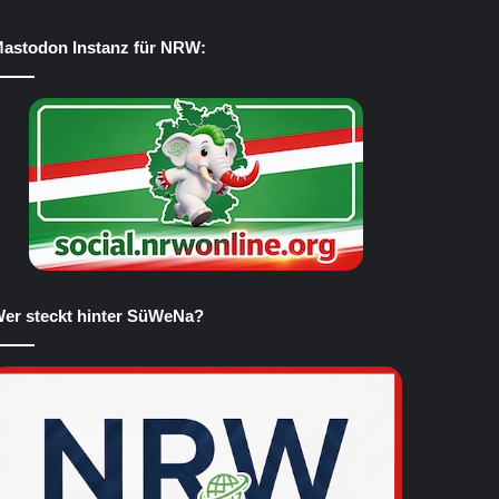
astodon Instanz für NRW:
er steckt hinter SüWeNa?