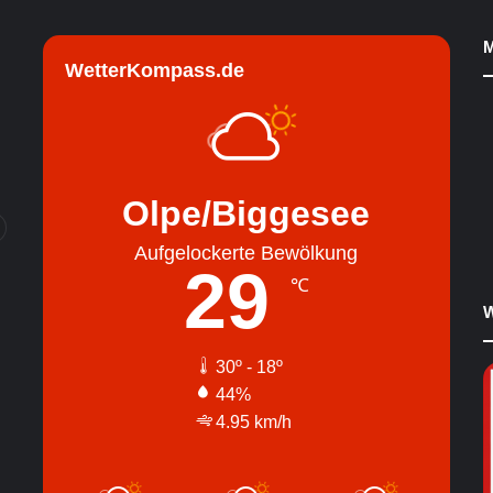
M
WetterKompass.de
Olpe/Biggesee
Aufgelockerte Bewölkung
29
℃
W
30º - 18º
44%
4.95 km/h