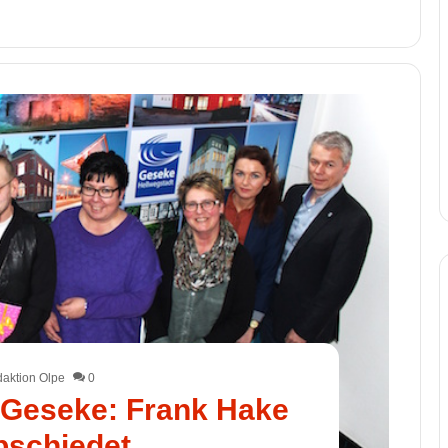
aktion Olpe
0
 Geseke: Frank Hake
bschiedet