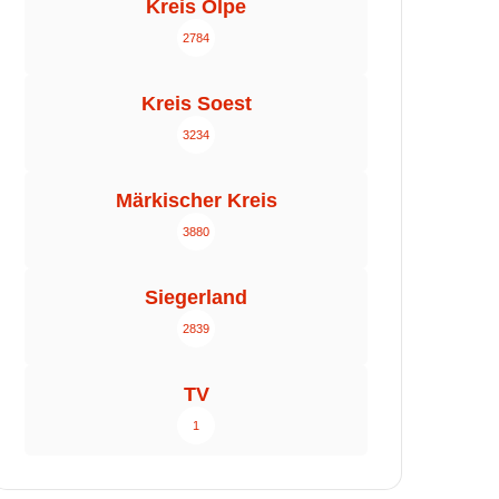
Kreis Olpe
2784
Kreis Soest
3234
Märkischer Kreis
3880
Siegerland
2839
TV
1