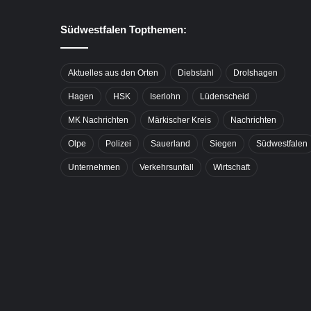
Südwestfalen Topthemen:
Aktuelles aus den Orten
Diebstahl
Drolshagen
Hagen
HSK
Iserlohn
Lüdenscheid
MK Nachrichten
Märkischer Kreis
Nachrichten
Olpe
Polizei
Sauerland
Siegen
Südwestfalen
Unternehmen
Verkehrsunfall
Wirtschaft