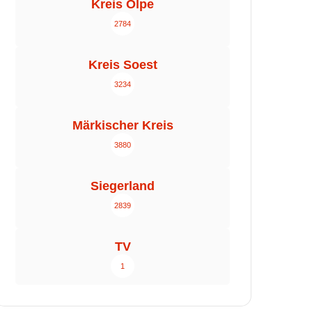
Kreis Olpe
2784
Kreis Soest
3234
Märkischer Kreis
3880
Siegerland
2839
TV
1