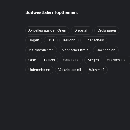
Südwestfalen Topthemen:
Aktuelles aus den Orten
Diebstahl
Drolshagen
Hagen
HSK
Iserlohn
Lüdenscheid
MK Nachrichten
Märkischer Kreis
Nachrichten
Olpe
Polizei
Sauerland
Siegen
Südwestfalen
Unternehmen
Verkehrsunfall
Wirtschaft