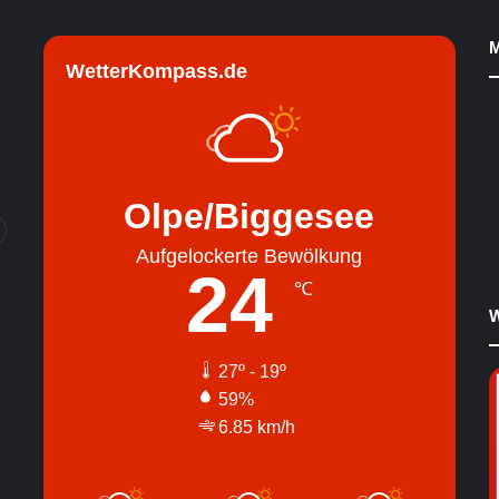
M
WetterKompass.de
Olpe/Biggesee
Aufgelockerte Bewölkung
24
℃
W
27º - 19º
59%
6.85 km/h