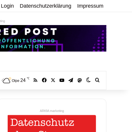
Login
Datenschutzerklärung
Impressum
ing
℃
RSS
Facebook
X
YouTube
Telegram
24
Mastodon
Skin umschalten
Volltextsuche:
Olpe
ARKM.marketing