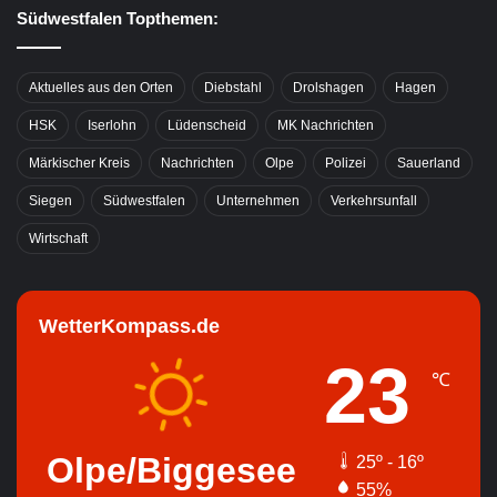
Südwestfalen Topthemen:
Aktuelles aus den Orten
Diebstahl
Drolshagen
Hagen
HSK
Iserlohn
Lüdenscheid
MK Nachrichten
Märkischer Kreis
Nachrichten
Olpe
Polizei
Sauerland
Siegen
Südwestfalen
Unternehmen
Verkehrsunfall
Wirtschaft
WetterKompass.de
23
℃
Olpe/Biggesee
25º - 16º
55%