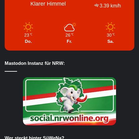
Klarer Himmel
3.39 km/h
23
26
30
℃
℃
℃
Do.
Fr.
Sa.
Mastodon Instanz für NRW:
Wer steckt hinter SüWeNa?