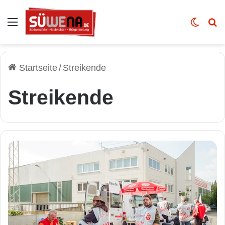
Auswahl
Skin u
Vo
Startseite
/
Streikende
Streikende