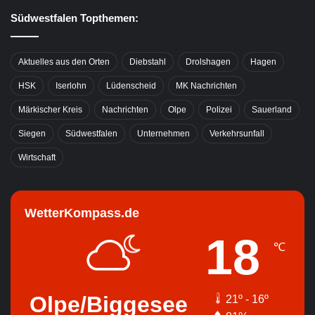
Südwestfalen Topthemen:
Aktuelles aus den Orten
Diebstahl
Drolshagen
Hagen
HSK
Iserlohn
Lüdenscheid
MK Nachrichten
Märkischer Kreis
Nachrichten
Olpe
Polizei
Sauerland
Siegen
Südwestfalen
Unternehmen
Verkehrsunfall
Wirtschaft
WetterKompass.de
18
℃
Olpe/Biggesee
21º - 16º