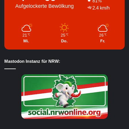
81%
Aufgelockerte Bewölkung
2.4 km/h
21
25
26
℃
℃
℃
Mi.
Do.
Fr.
Mastodon Instanz für NRW: