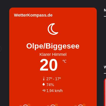
M
WetterKompass.de
Olpe/Biggesee
Klarer Himmel
20
℃
W
27º - 17º
74%
1.94 km/h