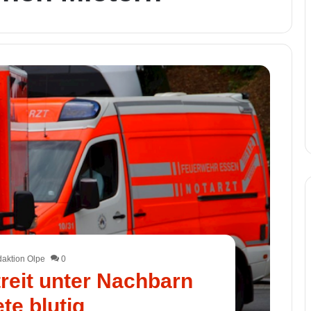
aktion Olpe
0
treit unter Nachbarn
te blutig