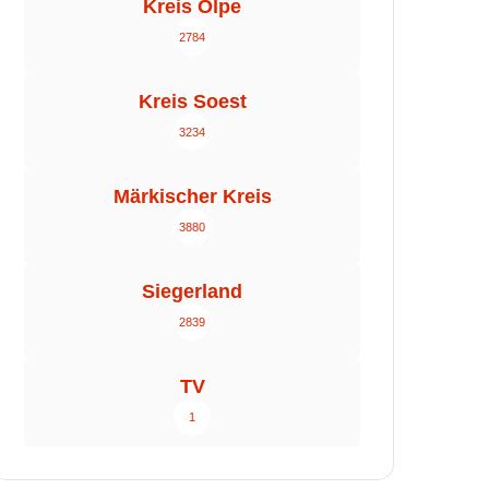
Kreis Olpe
2784
Kreis Soest
3234
Märkischer Kreis
3880
Siegerland
2839
TV
1