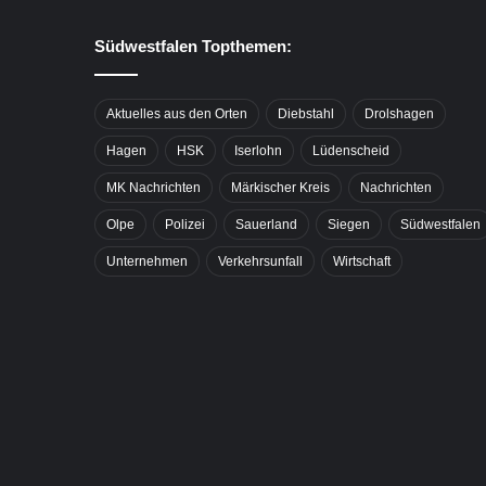
Südwestfalen Topthemen:
Aktuelles aus den Orten
Diebstahl
Drolshagen
Hagen
HSK
Iserlohn
Lüdenscheid
MK Nachrichten
Märkischer Kreis
Nachrichten
Olpe
Polizei
Sauerland
Siegen
Südwestfalen
Unternehmen
Verkehrsunfall
Wirtschaft