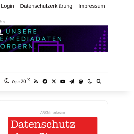
Login
Datenschutzerklärung
Impressum
ing
℃
RSS
Facebook
X
YouTube
Telegram
20
Mastodon
Skin umschalten
Volltextsuche:
Olpe
ARKM.marketing