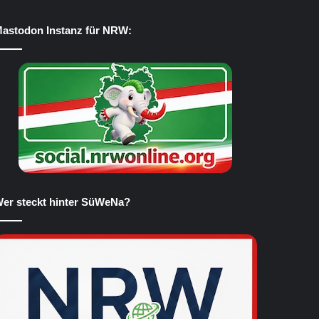
astodon Instanz für NRW:
er steckt hinter SüWeNa?