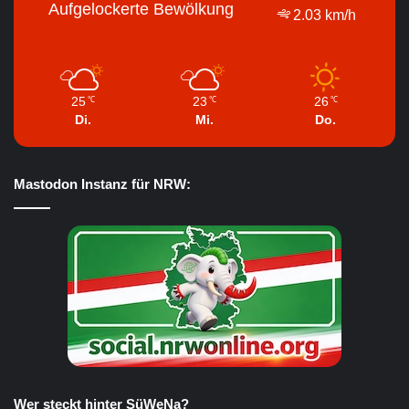
Aufgelockerte Bewölkung
2.03 km/h
25
23
26
℃
℃
℃
Di.
Mi.
Do.
Mastodon Instanz für NRW:
Wer steckt hinter SüWeNa?