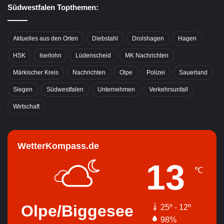
Südwestfalen Topthemen:
Aktuelles aus den Orten
Diebstahl
Drolshagen
Hagen
HSK
Iserlohn
Lüdenscheid
MK Nachrichten
Märkischer Kreis
Nachrichten
Olpe
Polizei
Sauerland
Siegen
Südwestfalen
Unternehmen
Verkehrsunfall
Wirtschaft
WetterKompass.de
13
℃
Olpe/Biggesee
25º - 12º
98%