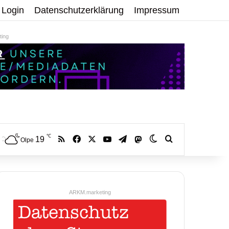
Login
Datenschutzerklärung
Impressum
ing
℃
RSS
Facebook
X
YouTube
Telegram
19
Mastodon
Skin umschalten
Volltextsuche:
Olpe
ARKM.marketing