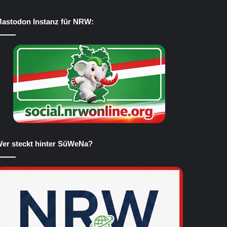
astodon Instanz für NRW:
er steckt hinter SüWeNa?