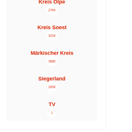
Kreis Olpe
2784
Kreis Soest
3234
Märkischer Kreis
3880
Siegerland
2839
TV
1