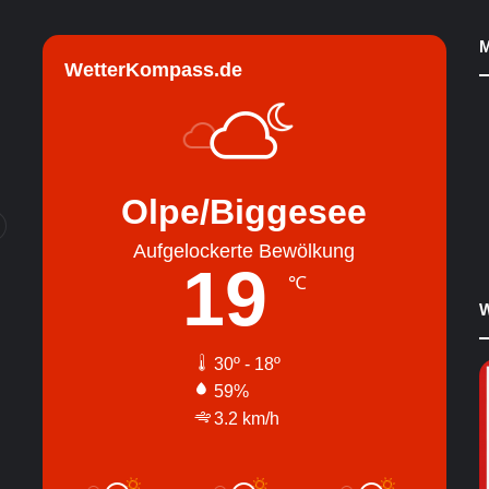
M
WetterKompass.de
Olpe/Biggesee
Aufgelockerte Bewölkung
19
℃
W
30º - 18º
59%
3.2 km/h