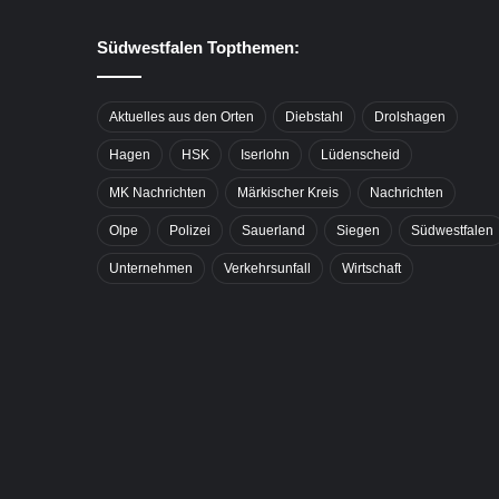
Südwestfalen Topthemen:
Aktuelles aus den Orten
Diebstahl
Drolshagen
Hagen
HSK
Iserlohn
Lüdenscheid
MK Nachrichten
Märkischer Kreis
Nachrichten
Olpe
Polizei
Sauerland
Siegen
Südwestfalen
Unternehmen
Verkehrsunfall
Wirtschaft