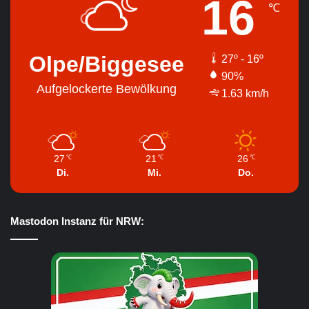
16
℃
Olpe/Biggesee
27º - 16º
90%
Aufgelockerte Bewölkung
1.63 km/h
27
21
26
℃
℃
℃
Di.
Mi.
Do.
Mastodon Instanz für NRW: