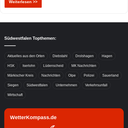
Weiterlesen >>
Südwestfalen Topthemen:
Aktuelles aus den Orten
Diebstahl
Drolshagen
Hagen
HSK
Iserlohn
Lüdenscheid
MK Nachrichten
Märkischer Kreis
Nachrichten
Olpe
Polizei
Sauerland
Siegen
Südwestfalen
Unternehmen
Verkehrsunfall
Wirtschaft
WetterKompass.de