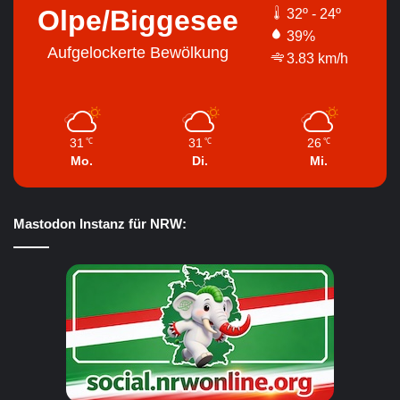
Olpe/Biggesee
32º - 24º
39%
Aufgelockerte Bewölkung
3.83 km/h
31
31
26
℃
℃
℃
Mo.
Di.
Mi.
Mastodon Instanz für NRW: