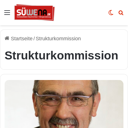
Auswahl
Skin u
Vo
Startseite
/
Strukturkommission
Strukturkommission