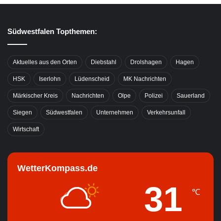
Südwestfalen Topthemen:
Aktuelles aus den Orten
Diebstahl
Drolshagen
Hagen
HSK
Iserlohn
Lüdenscheid
MK Nachrichten
Märkischer Kreis
Nachrichten
Olpe
Polizei
Sauerland
Siegen
Südwestfalen
Unternehmen
Verkehrsunfall
Wirtschaft
WetterKompass.de
31
℃