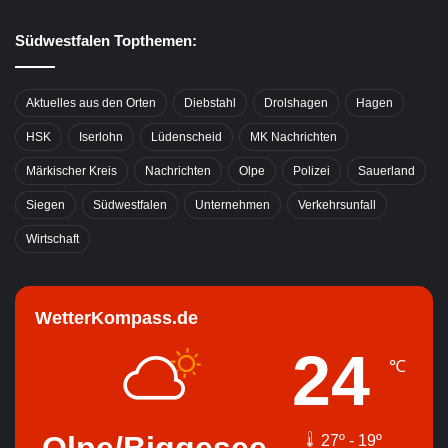
Südwestfalen Topthemen:
Aktuelles aus den Orten
Diebstahl
Drolshagen
Hagen
HSK
Iserlohn
Lüdenscheid
MK Nachrichten
Märkischer Kreis
Nachrichten
Olpe
Polizei
Sauerland
Siegen
Südwestfalen
Unternehmen
Verkehrsunfall
Wirtschaft
WetterKompass.de
24
℃
Olpe/Biggesee
27º - 19º