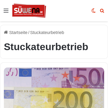
Auswahl
Skin u
Vo
Startseite
/
Stuckateurbetrieb
Stuckateurbetrieb