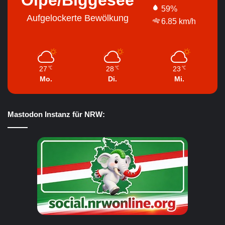
59%
Aufgelockerte Bewölkung
6.85 km/h
27
28
23
℃
℃
℃
Mo.
Di.
Mi.
Mastodon Instanz für NRW: