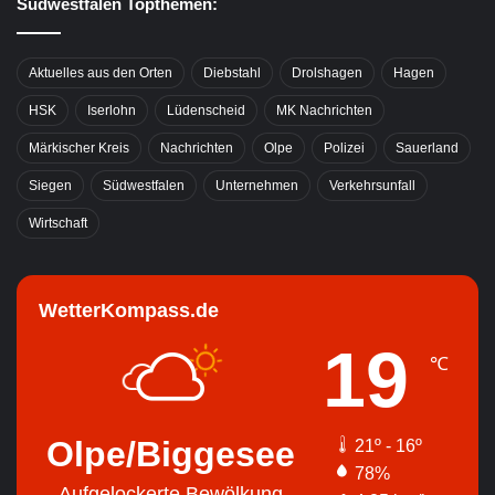
Südwestfalen Topthemen:
Aktuelles aus den Orten
Diebstahl
Drolshagen
Hagen
HSK
Iserlohn
Lüdenscheid
MK Nachrichten
Märkischer Kreis
Nachrichten
Olpe
Polizei
Sauerland
Siegen
Südwestfalen
Unternehmen
Verkehrsunfall
Wirtschaft
WetterKompass.de
19
℃
Olpe/Biggesee
21º - 16º
78%
Aufgelockerte Bewölkung