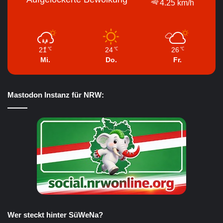
4.25 km/h
21
24
26
℃
℃
℃
Mi.
Do.
Fr.
Mastodon Instanz für NRW:
Wer steckt hinter SüWeNa?