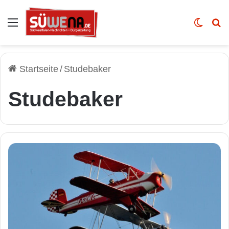
Auswahl
Skin u
Vo
Startseite
/
Studebaker
Studebaker