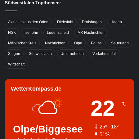
Südwestfalen Topthemen:
Aktuelles aus den Orten
Diebstahl
Drolshagen
Hagen
HSK
Iserlohn
Lüdenscheid
MK Nachrichten
Märkischer Kreis
Nachrichten
Olpe
Polizei
Sauerland
Siegen
Südwestfalen
Unternehmen
Verkehrsunfall
Wirtschaft
WetterKompass.de
22
℃
Olpe/Biggesee
25º - 18º
51%