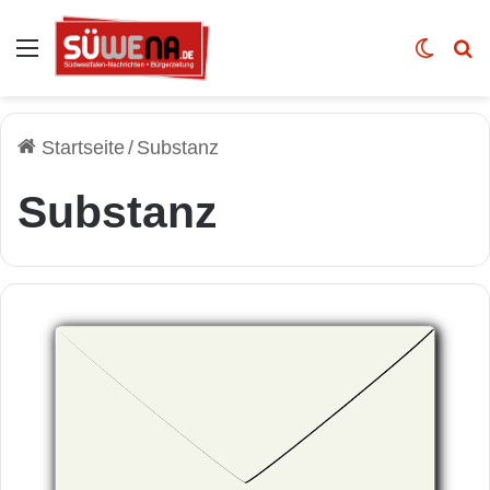
Auswahl
Skin u
Vo
Startseite
/
Substanz
Substanz