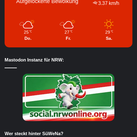
Aufgelockerte Bewölkung
3.37 km/h
25
27
29
℃
℃
℃
Do.
Fr.
Sa.
Mastodon Instanz für NRW:
Wer steckt hinter SüWeNa?