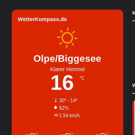
M
WetterKompass.de
Olpe/Biggesee
Klarer Himmel
16
℃
W
30º - 14º
92%
1.54 km/h