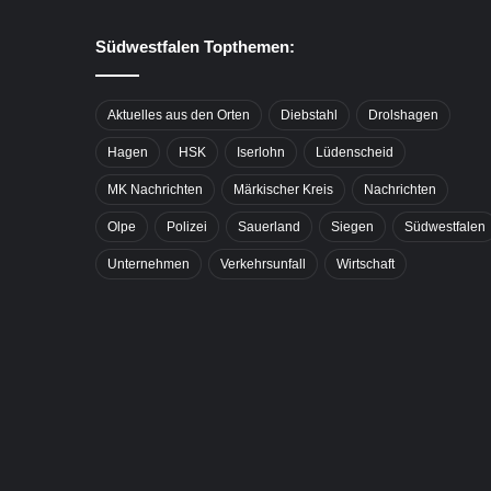
Südwestfalen Topthemen:
Aktuelles aus den Orten
Diebstahl
Drolshagen
Hagen
HSK
Iserlohn
Lüdenscheid
MK Nachrichten
Märkischer Kreis
Nachrichten
Olpe
Polizei
Sauerland
Siegen
Südwestfalen
Unternehmen
Verkehrsunfall
Wirtschaft