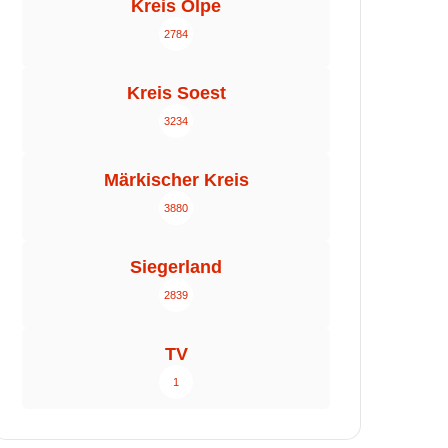
Kreis Olpe
2784
Kreis Soest
3234
Märkischer Kreis
3880
Siegerland
2839
TV
1