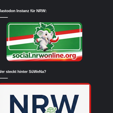
astodon Instanz für NRW:
er steckt hinter SüWeNa?