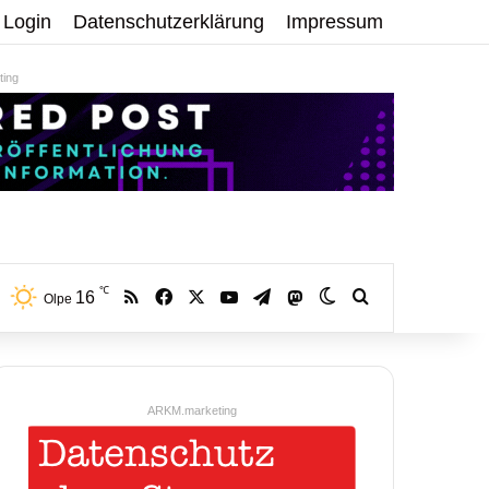
Login
Datenschutzerklärung
Impressum
ing
℃
RSS
Facebook
X
YouTube
Telegram
16
Mastodon
Skin umschalten
Volltextsuche:
Olpe
ARKM.marketing