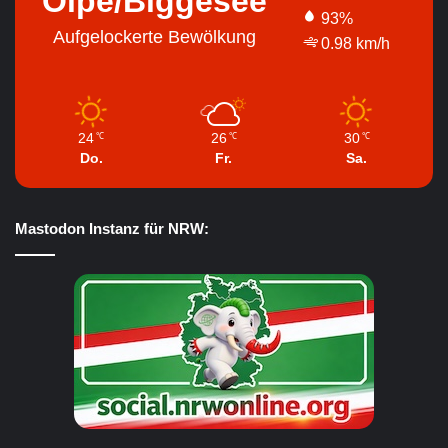
Olpe/Biggesee
93%
Aufgelockerte Bewölkung
0.98 km/h
24
26
30
℃
℃
℃
Do.
Fr.
Sa.
Mastodon Instanz für NRW: