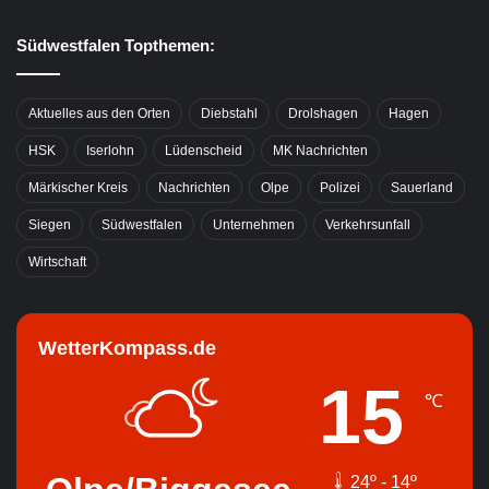
Südwestfalen Topthemen:
Aktuelles aus den Orten
Diebstahl
Drolshagen
Hagen
HSK
Iserlohn
Lüdenscheid
MK Nachrichten
Märkischer Kreis
Nachrichten
Olpe
Polizei
Sauerland
Siegen
Südwestfalen
Unternehmen
Verkehrsunfall
Wirtschaft
WetterKompass.de
15
℃
24º - 14º