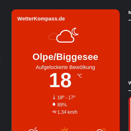
M
WetterKompass.de
Olpe/Biggesee
Aufgelockerte Bewölkung
18
℃
W
18º - 17º
89%
1.34 km/h