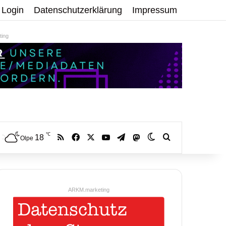
Login
Datenschutzerklärung
Impressum
ing
℃
RSS
Facebook
X
YouTube
Telegram
18
Mastodon
Skin umschalten
Volltextsuche:
Olpe
ARKM.marketing