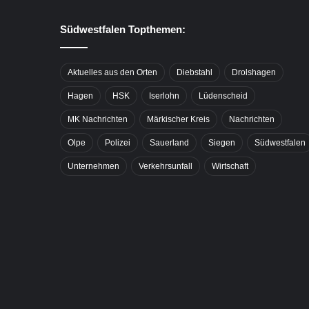
Südwestfalen Topthemen:
Aktuelles aus den Orten
Diebstahl
Drolshagen
Hagen
HSK
Iserlohn
Lüdenscheid
MK Nachrichten
Märkischer Kreis
Nachrichten
Olpe
Polizei
Sauerland
Siegen
Südwestfalen
Unternehmen
Verkehrsunfall
Wirtschaft