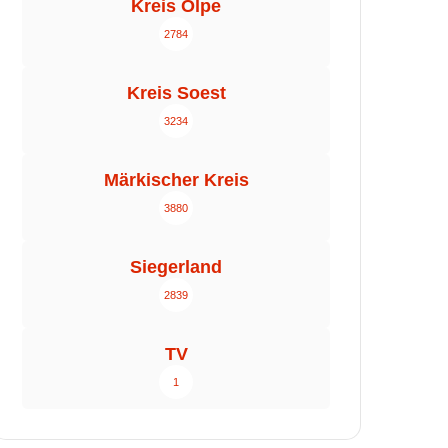
Kreis Olpe
2784
Kreis Soest
3234
Märkischer Kreis
3880
Siegerland
2839
TV
1