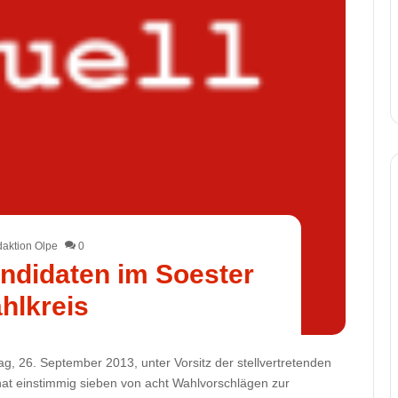
aktion Olpe
0
ndidaten im Soester
hlkreis
g, 26. September 2013, unter Vorsitz der stellvertretenden
 hat einstimmig sieben von acht Wahlvorschlägen zur