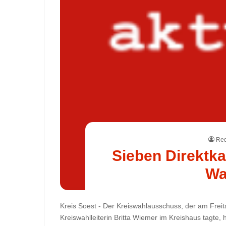
Red
Sieben Direktka
Wa
Kreis Soest - Der Kreiswahlausschuss, der am Freita
Kreiswahlleiterin Britta Wiemer im Kreishaus tagte,