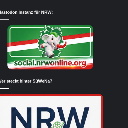
astodon Instanz für NRW:
er steckt hinter SüWeNa?