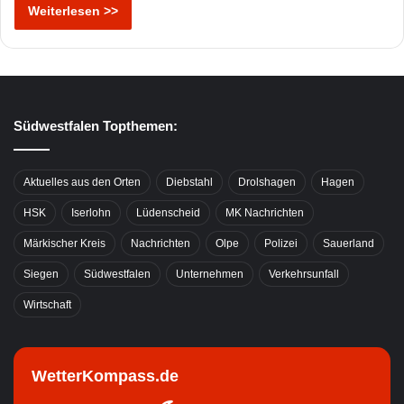
Weiterlesen >>
Südwestfalen Topthemen:
Aktuelles aus den Orten
Diebstahl
Drolshagen
Hagen
HSK
Iserlohn
Lüdenscheid
MK Nachrichten
Märkischer Kreis
Nachrichten
Olpe
Polizei
Sauerland
Siegen
Südwestfalen
Unternehmen
Verkehrsunfall
Wirtschaft
WetterKompass.de