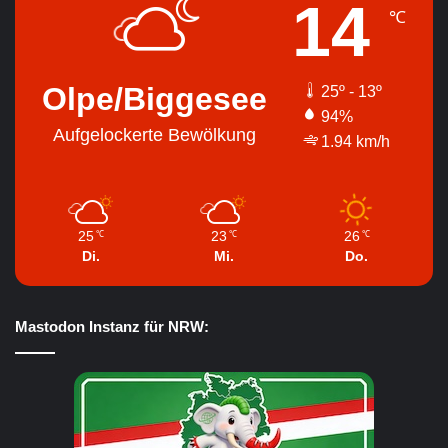
14
℃
Olpe/Biggesee
25º - 13º
94%
Aufgelockerte Bewölkung
1.94 km/h
25
23
26
℃
℃
℃
Di.
Mi.
Do.
Mastodon Instanz für NRW: