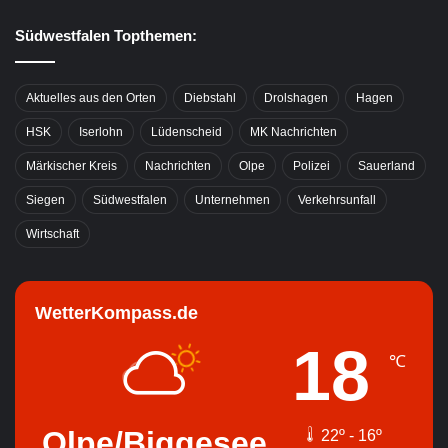
Südwestfalen Topthemen:
Aktuelles aus den Orten
Diebstahl
Drolshagen
Hagen
HSK
Iserlohn
Lüdenscheid
MK Nachrichten
Märkischer Kreis
Nachrichten
Olpe
Polizei
Sauerland
Siegen
Südwestfalen
Unternehmen
Verkehrsunfall
Wirtschaft
WetterKompass.de
18
℃
Olpe/Biggesee
22º - 16º