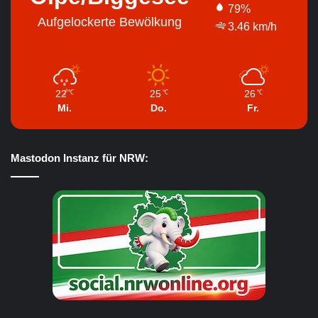
79%
Aufgelockerte Bewölkung
3.46 km/h
22
25
26
℃
℃
℃
Mi.
Do.
Fr.
Mastodon Instanz für NRW: