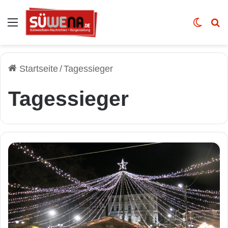
Auswahl
Skin u
Vo
Startseite
/
Tagessieger
Tagessieger