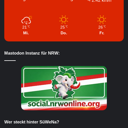
2.42 km/h
21
25
26
℃
℃
℃
Mi.
Do.
Fr.
Mastodon Instanz für NRW:
Wer steckt hinter SüWeNa?