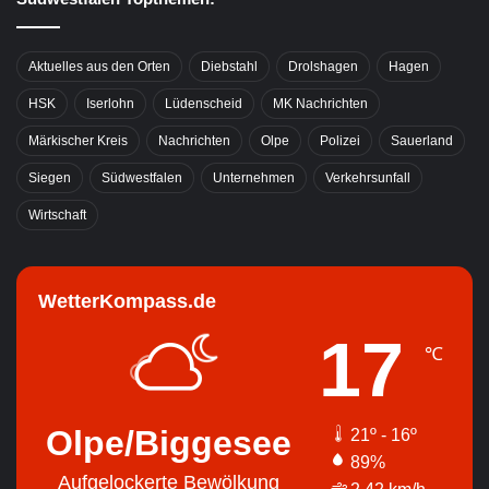
Aktuelles aus den Orten
Diebstahl
Drolshagen
Hagen
HSK
Iserlohn
Lüdenscheid
MK Nachrichten
Märkischer Kreis
Nachrichten
Olpe
Polizei
Sauerland
Siegen
Südwestfalen
Unternehmen
Verkehrsunfall
Wirtschaft
WetterKompass.de
17
℃
Olpe/Biggesee
21º - 16º
89%
Aufgelockerte Bewölkung