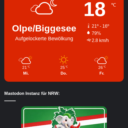
18
℃
Olpe/Biggesee
21º - 16º
79%
Aufgelockerte Bewölkung
2.8 km/h
21
25
26
℃
℃
℃
Mi.
Do.
Fr.
Mastodon Instanz für NRW: