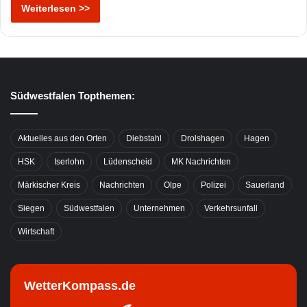
Weiterlesen >>
Südwestfalen Topthemen:
Aktuelles aus den Orten
Diebstahl
Drolshagen
Hagen
HSK
Iserlohn
Lüdenscheid
MK Nachrichten
Märkischer Kreis
Nachrichten
Olpe
Polizei
Sauerland
Siegen
Südwestfalen
Unternehmen
Verkehrsunfall
Wirtschaft
WetterKompass.de