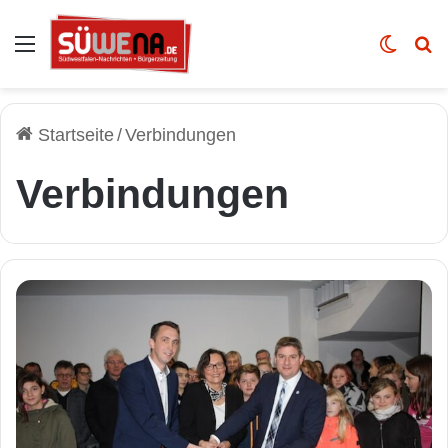
Auswahl
Skin u
Vo
Startseite
/
Verbindungen
Verbindungen