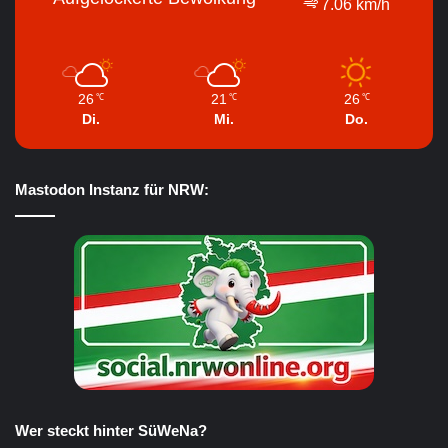
7.06 km/h
26
21
26
℃
℃
℃
Di.
Mi.
Do.
Mastodon Instanz für NRW:
Wer steckt hinter SüWeNa?