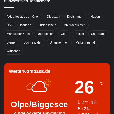
Südwestfalen Topthemen:
Aktuelles aus den Orten
Diebstahl
Drolshagen
Hagen
HSK
Iserlohn
Lüdenscheid
MK Nachrichten
Märkischer Kreis
Nachrichten
Olpe
Polizei
Sauerland
Siegen
Südwestfalen
Unternehmen
Verkehrsunfall
Wirtschaft
WetterKompass.de
26
℃
Olpe/Biggesee
27º - 19º
42%
Aufgelockerte Bewölkung