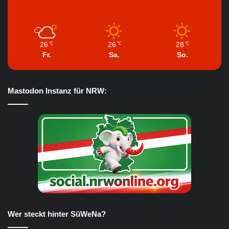
26
26
28
℃
℃
℃
Fr.
Sa.
So.
Mastodon Instanz für NRW:
Wer steckt hinter SüWeNa?