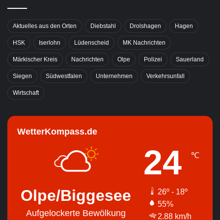
Aktuelles aus den Orten
Diebstahl
Drolshagen
Hagen
HSK
Iserlohn
Lüdenscheid
MK Nachrichten
Märkischer Kreis
Nachrichten
Olpe
Polizei
Sauerland
Siegen
Südwestfalen
Unternehmen
Verkehrsunfall
Wirtschaft
WetterKompass.de
24
℃
Olpe/Biggesee
26º - 18º
55%
Aufgelockerte Bewölkung
2.88 km/h