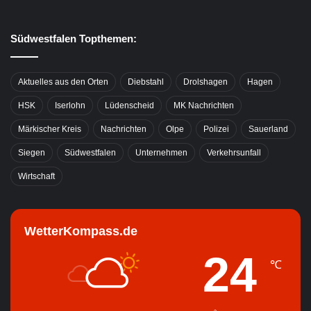
Südwestfalen Topthemen:
Aktuelles aus den Orten
Diebstahl
Drolshagen
Hagen
HSK
Iserlohn
Lüdenscheid
MK Nachrichten
Märkischer Kreis
Nachrichten
Olpe
Polizei
Sauerland
Siegen
Südwestfalen
Unternehmen
Verkehrsunfall
Wirtschaft
WetterKompass.de
24
℃