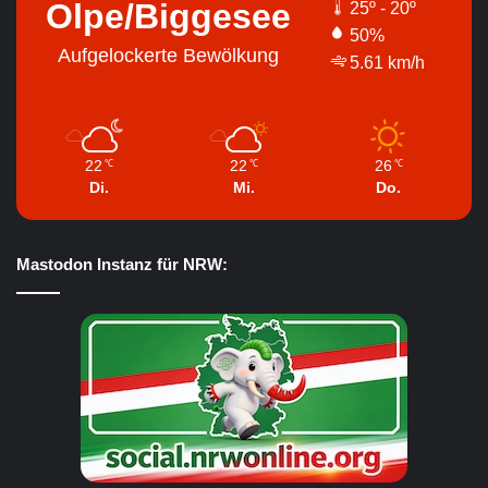
Olpe/Biggesee
25º - 20º
50%
Aufgelockerte Bewölkung
5.61 km/h
22
22
26
℃
℃
℃
Di.
Mi.
Do.
Mastodon Instanz für NRW: