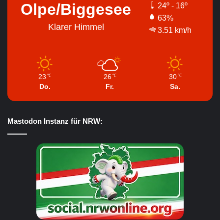
Olpe/Biggesee
24º - 16º
63%
Klarer Himmel
3.51 km/h
23
26
30
℃
℃
℃
Do.
Fr.
Sa.
Mastodon Instanz für NRW: