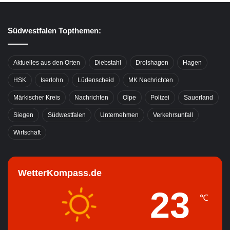
Südwestfalen Topthemen:
Aktuelles aus den Orten
Diebstahl
Drolshagen
Hagen
HSK
Iserlohn
Lüdenscheid
MK Nachrichten
Märkischer Kreis
Nachrichten
Olpe
Polizei
Sauerland
Siegen
Südwestfalen
Unternehmen
Verkehrsunfall
Wirtschaft
WetterKompass.de
23
℃