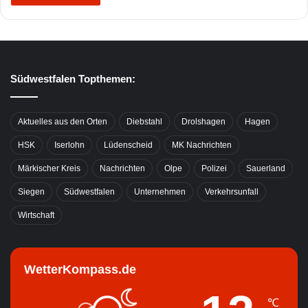
Südwestfalen Topthemen:
Aktuelles aus den Orten
Diebstahl
Drolshagen
Hagen
HSK
Iserlohn
Lüdenscheid
MK Nachrichten
Märkischer Kreis
Nachrichten
Olpe
Polizei
Sauerland
Siegen
Südwestfalen
Unternehmen
Verkehrsunfall
Wirtschaft
WetterKompass.de
℃