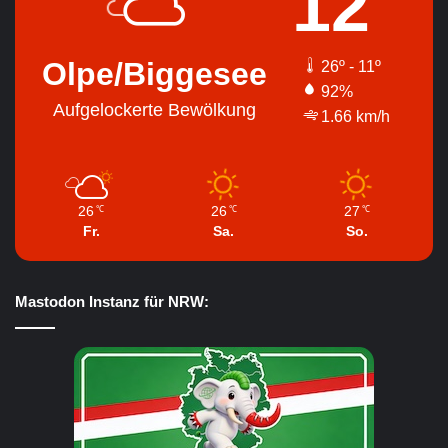
12
Olpe/Biggesee
26º - 11º
92%
Aufgelockerte Bewölkung
1.66 km/h
26
26
27
℃
℃
℃
Fr.
Sa.
So.
Mastodon Instanz für NRW: