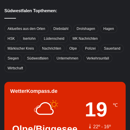
Südwestfalen Topthemen:
Aktuelles aus den Orten
Diebstahl
Drolshagen
Hagen
HSK
Iserlohn
Lüdenscheid
MK Nachrichten
Märkischer Kreis
Nachrichten
Olpe
Polizei
Sauerland
Siegen
Südwestfalen
Unternehmen
Verkehrsunfall
Wirtschaft
WetterKompass.de
19
℃
Olpe/Biggesee
22º - 16º