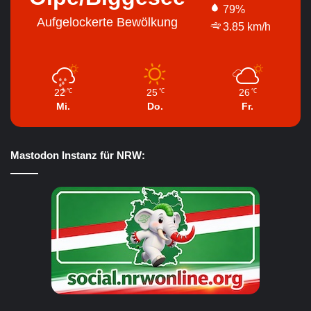
79%
Aufgelockerte Bewölkung
3.85 km/h
22
25
26
℃
℃
℃
Mi.
Do.
Fr.
Mastodon Instanz für NRW: