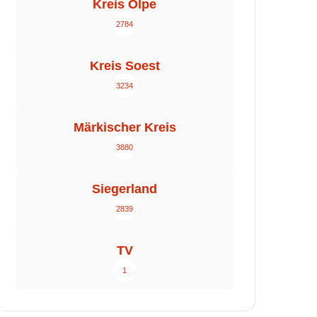
Kreis Olpe
2784
Kreis Soest
3234
Märkischer Kreis
3880
Siegerland
2839
TV
1