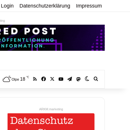
Login
Datenschutzerklärung
Impressum
ing
℃
RSS
Facebook
X
YouTube
Telegram
18
Mastodon
Skin umschalten
Volltextsuche:
Olpe
ARKM.marketing