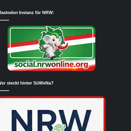
astodon Instanz für NRW:
er steckt hinter SüWeNa?