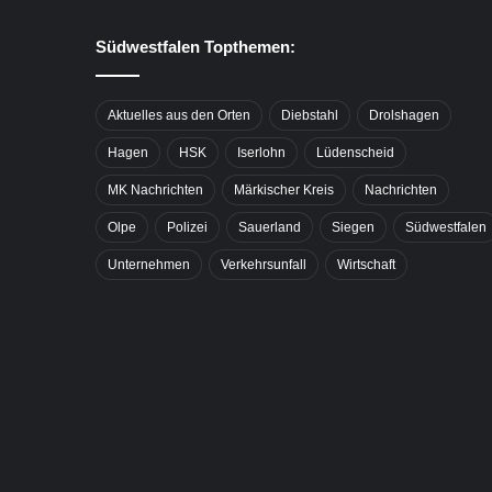
Südwestfalen Topthemen:
Aktuelles aus den Orten
Diebstahl
Drolshagen
Hagen
HSK
Iserlohn
Lüdenscheid
MK Nachrichten
Märkischer Kreis
Nachrichten
Olpe
Polizei
Sauerland
Siegen
Südwestfalen
Unternehmen
Verkehrsunfall
Wirtschaft