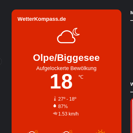
M
WetterKompass.de
Olpe/Biggesee
Aufgelockerte Bewölkung
18
℃
W
27º - 18º
87%
1.53 km/h